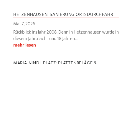
HETZENHAUSEN: SANIERUNG ORTSDURCHFAHRT
Mai 7, 2026
Rückblick ins Jahr 2008. Denn in Hetzenhausen wurde in
diesem Jahr, nach rund 18 Jahren...
mehr lesen
MARIA-NINDL-PLATZ: PLATTENBELÄGE &
BAUMPFLANZUNGEN
Apr 30, 2026
Anspruchsvolles Handwerk am Maria-Nindl-Platz: Die
Plattenbeläge mit ihrer besonderen Gestaltung...
mehr lesen
NEUGESTALTUNG PARTNACHPLATZ
Apr 23, 2026