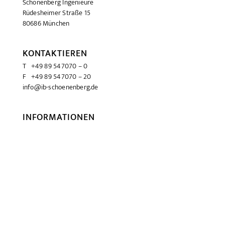
Schönenberg Ingenieure
Rüdesheimer Straße 15
80686 München
KONTAKTIEREN
T +49 89 547070 – 0
F +49 89 547070 – 20
info@ib-schoenenberg.de
INFORMATIONEN
Über uns
Offene Stellen
Ausgewählte Projekte
RECHTLICHTES
Impressum
Datenschutzerklärung