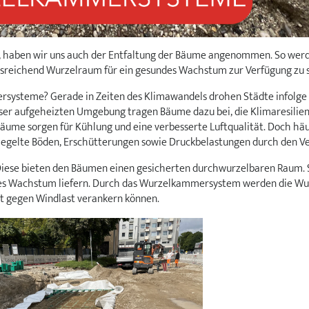
l, haben wir uns auch der Entfaltung der Bäume angenommen. So wer
reichend Wurzelraum für ein gesundes Wachstum zur Verfügung zu s
ysteme? Gerade in Zeiten des Klimawandels drohen Städte infolge
ser aufgeheizten Umgebung tragen Bäume dazu bei, die Klimaresilie
Bäume sorgen für Kühlung und eine verbesserte Luftqualität. Doch häu
gelte Böden, Erschütterungen sowie Druckbelastungen durch den Ve
ese bieten den Bäumen einen gesicherten durchwurzelbaren Raum. So
s Wachstum liefern. Durch das Wurzelkammersystem werden die Wurz
est gegen Windlast verankern können.